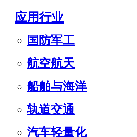
应用行业
国防军工
航空航天
船舶与海洋
轨道交通
汽车轻量化