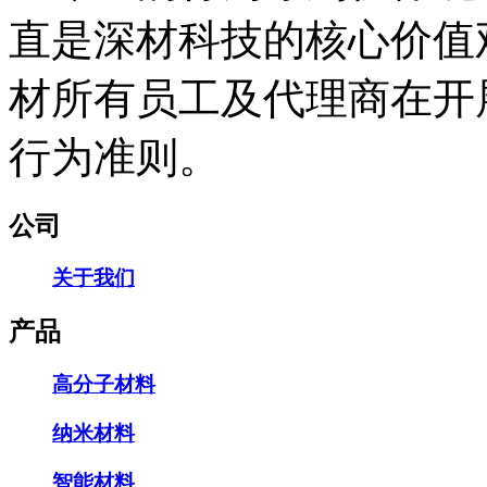
直是深材科技的核心价值
材所有员工及代理商在开
行为准则。
公司
关于我们
产品
高分子材料
纳米材料
智能材料